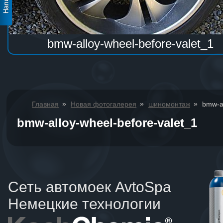
bmw-alloy-wheel-before-valet_1
»
»
»
Главная
Новая фотогалерея
шиномонтаж
bmw-al
bmw-alloy-wheel-before-valet_1
Сеть автомоек AvtoSpa
Немецкие технологии