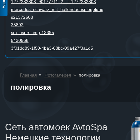
1272282803_90177711_2-----1272282803
mercedes_schwarz_mit_hallendachspiegelung
s21372608
35892
sm_users_img-13395
5430568
3f01dd89-1f50-4ba3-88bc-09a427f3a1d5
»
»
Главная
Фотогалерея
полировка
полировка
Сеть автомоек AvtoSpa
Немецкие технологии