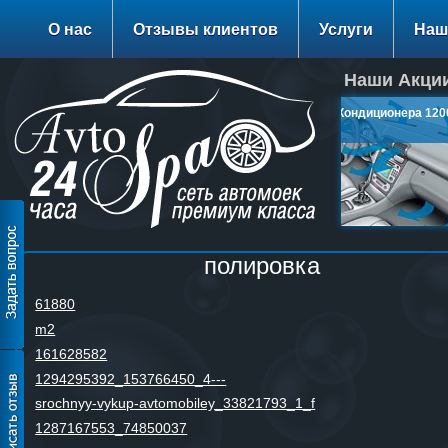
О нас
Отзывы клиентов
Услуги
Наш
Наши Акции
Заправка Кондиционера 1200
руб.
подробнее…
полировка
61880
m2
161628582
1294295392_153766450_4---
srochnyy-vykup-avtomobiley_33821793_1_f
1287167553_74850037