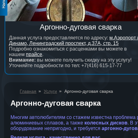
Аргонно-дуговая сварка
Данная услуга предоставляется по адресу:
м.Аэропорт 
Динамо, Ленинградский проспект, д.37А, стр. 15
Подробно ознакомиться с расценками вы можете в
нашем
прайсе
.
Внимание:
вы можете получить скидку на эту услугу!
Уточняйте подробности по тел: +7(416) 615-17-77
»
»
Главная
Услуги
Аргонно-дуговая сварка
Аргонно-дуговая сварка
Многим автолюбителям со стажем известна проблема 
алюминиевых сплавов, а также
колесных дисков
. В 
оборудование непригодно, и требуется
аргонно-дугов
Редкая услуга - качественно для вас