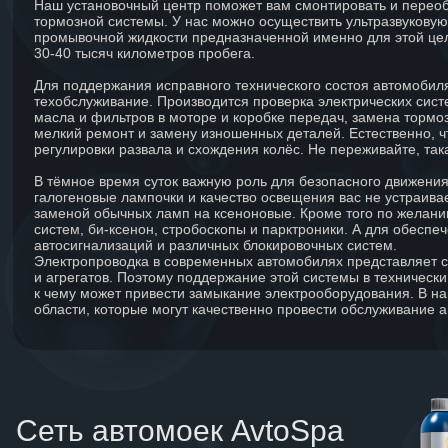
Наш установочный центр поможет вам смонтировать и переобо
тормозной системы. У нас можно осуществить ультразвукову
промывочной жидкости предназначенной именно для этой це
30-40 тысяч километров пробега.
Для поддержания исправного технического состоя автомобиля
техобслуживание. Производится проверка электрических систе
масла и фильтров в моторе и коробке передач, замена тормо
мелкий ремонт и замену изношенных деталей. Естественно, ч
регулировки развала и схождения колёс. Не переживайте, так
В тёмное время суток важную роль для безопасного движени
галогеновые лампочки и качество освещения вас не устраива
заменой обычных ламп на ксеноновые. Кроме того по желани
систем, би-ксенон, стробоскопы и парктроники. А для обесп
автосигнализаций и различных блокировочных систем.
Электропроводка в современных автомобилях представляет со
и агрегатов. Поэтому поддержание этой системы в техническ
к чему может привести замыкание электрооборудования. В н
области, которые могут качественно провести обслуживание 
Сеть автомоек AvtoSpa