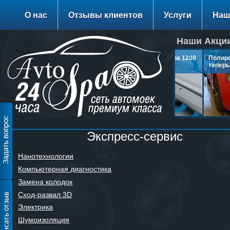
О нас
Отзывы клиентов
Услуги
Наш
Наши Акции
Заправка Кондиционера 1200
Полиров
руб.
теперь 
подробнее…
п
Экспресс-сервис
Нанотехнологии
Компьютерная диагностика
Замена колодок
Сход-развал 3D
Электрика
Шумоизоляция