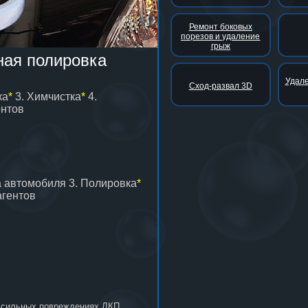
Ремонт боковых
порезов и удаление
грыж
ная полировка
Удале
Сход-развал 3D
ка
*
3. Химчистка
*
4.
ентов
а автомобиля 3. Полировка
*
агентов
ь сильных повреждениях ЛКП