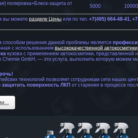
ая) полировка+Блеск-защита от
5000
10000
ах вы можете
разделе Цены
или по тел.
+7(495) 664-48-41, +7
способом решения данной проблемы является
професси
енная с использованием
высококачественной автокосметики
ка
кузова с применением автокосметики, представленной 
h Chemie GmbH, — это услуга, выполнить которую можем м
рочь!
ких технологий позволяет сотрудникам сети наших центр
и
защитить поверхность ЛКП
от старения в процессе пос
и...