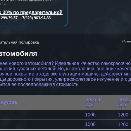
лона
до 30% по предварительной
) 299-39-57, +7(929) 963-94-88
Понр
ительная полировка
автомобиля
е нового автомобиля? Идеальное качество лакокрасочного
ючения кузовных деталей! Но, к сожалению, внешние качес
сочное покрытие в ходе эксплуатации машины действует мн
тицы дорожного покрытия, ультрафиолетовое излучение и т. 
жается ее послепродажная стоимость.
цена от,
цена 
 кузова
руб
руб
1000
1200
1000
1200