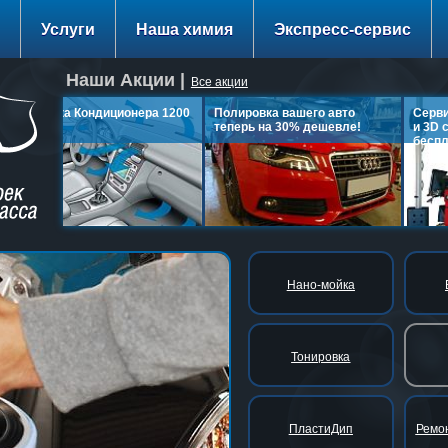
Услуги
Наша химия
Экспресс-сервис
Наши Акции |
Все акции
Заправка Кондиционера 1200
Полировка вашего авто
Сервис:
руб.
теперь на 30% дешевле!
и 3D сх
бесплат
подробнее…
подробнее…
Нано-мойка
Тонировка
Восс
ПластиДип
Ремон