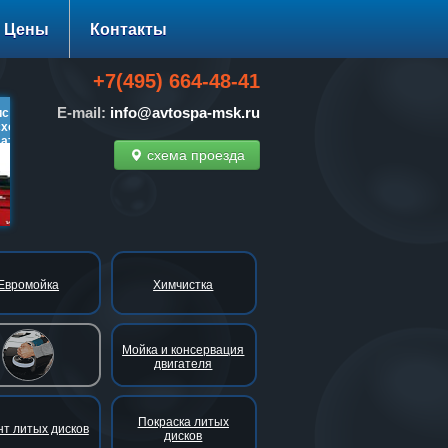
Цены
Контакты
+7(495) 664-48-41
E-mail:
info@avtospa-msk.ru
 диагностики ходовой
Нано-технологии: 30-100%
Тонировка стек
од-развала
скидки!
за 1500 руб. вме
но!
схема проезда
подробнее…
подробнее…
подро
Евромойка
Химчистка
Мойка и консервация
двигателя
тановительная
Покраска литых
полировка
т литых дисков
дисков