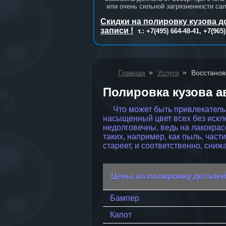
или очень сильной загрязненности са
Скидки на полировку кузова 
записи !
т.: +7(495) 664-48-41, +7(965
»
»
Главная
Услуги
Восстанов
Полировка кузова 
Что может быть привлекательне
насыщенный цвет всех без искл
недолговечны, ведь на лакокра
таких, например, как пыль, час
стареет, и соответственно, сни
Цены на полировку деталей
Бампер
Капот