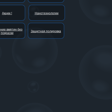
Акции !
Нанотехнологии
ние вмятин без
Защитная полировка
покраски