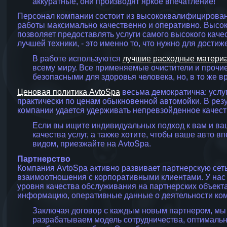
аккуратные, они производят яркое впечатление!
Персонал компании состоит из высококвалифицирован
работы максимально качественно и оперативно. Высо
позволяет предоставлять услуги самого высокого кач
лучшей техники, - это именно то, что нужно для дости
В работе используются
лучшие расходные матери
всему миру. Все применяемые очистители и проч
безопасными для здоровья человека, но, в то же 
Ценовая политика AvtoSpa
весьма демократична: услу
практически по ценам обыкновенной автомойки. В рез
компании удается удерживать непревзойденное качест
Если вы ищите индивидуальных подход к вам и ва
качества услуг, а также хотите, чтобы ваше авто 
видом, приезжайте на AvtoSpa.
Партнерство
Компания AvtoSpa активно развивает партнерскую сет
взаимоотношения c корпоративными клиентами. У нас
уровня качества обслуживания на партнерских объект
информацию, оперативные данные о деятельности ком
Заключая договор с каждым новым партнером, мы 
разрабатываем модель сотрудничества, оптимальн