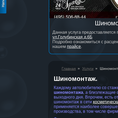
Шиномо
Данная услуга предоставляется 
ул.Голубинская д.6Б
Подробно ознакомиться с расце
нашем
прайсе
.
»
»
Главная
Услуги
Шиномонт
Шиномонтаж.
Каждому автолюбителю со стаже
шиномонтажа
, а близлежащие 
выходного дня. Впрочем, есть 
шиномонтаж в сети
косметическ
применяется наиболее соверше
производства, в том числе фирм