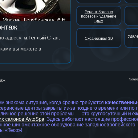
Ремонт боковых
порезов и удаление
грыж
нтаж
Удале
по адресу:
м.Теплый Стан,
Сход-развал 3D
нками вы можете в
Понр
аж
м знакома ситуация, когда срочно требуются
качественны
сервисные центры закрыты из-за позднего времени или по 
отличное решение этой проблемы — это круглосуточный и 
их салонов AvtoSpa
. Здесь работают настоящие профессио
нное шиномонтажное оборудование западноевропейского
ы «Teco»!