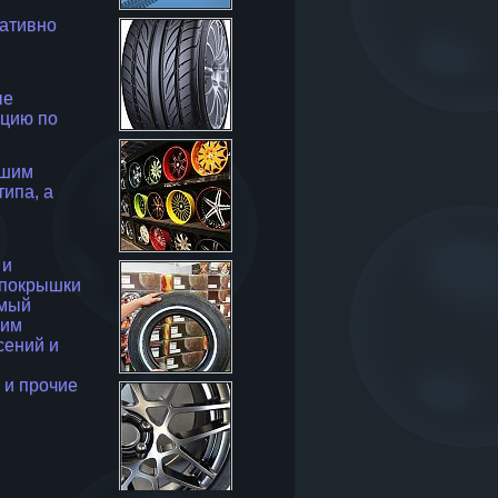
ативно
ые
ацию по
ашим
ипа, а
 и
 покрышки
емый
ким
сений и
и прочие