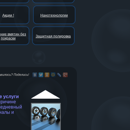
Акции !
Нанотехнологии
ние вмятин без
Защитная полировка
покраски
авилось? Поделись!
е услуги
причине
ежедневный
налы и