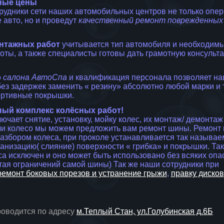
ные цены
удники сети наших автомобильных центров не только опер
 авто, но и проведут
качественный ремонт поврежденных
нтажных работ
учитывается тип автомобиля и необходим
ты, а также специалисты готовы дать грамотную консульт
о
салона АвтоСпа
и квалификация персонала позволяет н
без задержек заменить « резину» абсолютно любой марки и т
ортивные покрышки.
ный комплекс колёсных работ!
ючает снятие, установку, мойку колес, их монтаж/ демонтаж
ли колесо мы можем предложить вам ремонт шины. Ремонт
разбором колеса, при проколе устанавливается так называ
анизацию( слияние) поверхности « грибка» и покрышки. Та
а исключен и оно может быть использовано без всяких опа
тая ограничений самой шины) Так же наши сотрудники при
ремонт боковых порезов и устранение грыжи
,
правку дисков
роводится по адресу
м.Теплый Стан, ул.Голубинская д.6Б