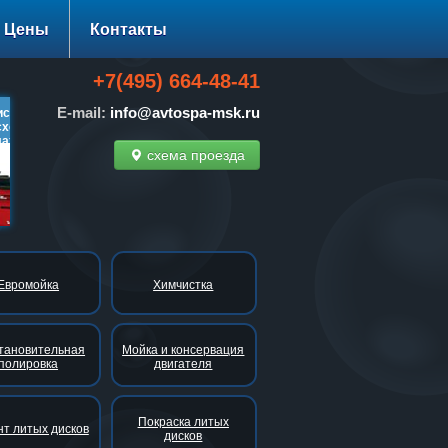
Цены
Контакты
+7(495) 664-48-41
E-mail:
info@avtospa-msk.ru
: диагностики ходовой
Нано-технологии: 30-100%
Тонировка стек
од-развала
скидки!
за 1500 руб. вм
тно!
схема проезда
подробнее…
подробнее…
подро
Евромойка
Химчистка
тановительная
Мойка и консервация
полировка
двигателя
Покраска литых
т литых дисков
дисков