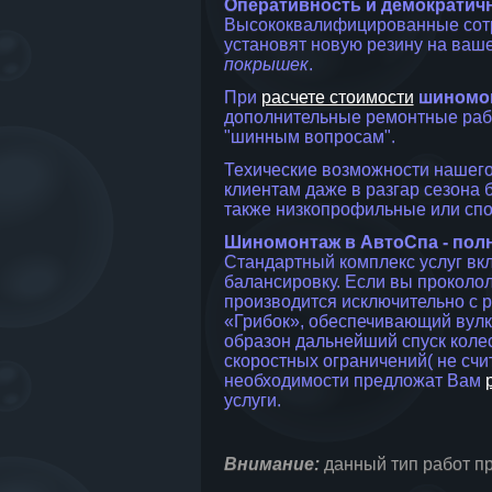
Оперативность и демократич
Высококвалифицированные сотр
установят новую резину на ваше
покрышек
.
При
расчете стоимости
шиномо
дополнительные ремонтные рабо
"шинным вопросам".
Техические возможности нашег
клиентам даже в разгар сезона 
также низкопрофильные или сп
Шиномонтаж в АвтоСпа - пол
Стандартный комплекс услуг вкл
балансировку. Если вы проколо
производится исключительно с 
«Грибок», обеспечивающий вулк
образон дальнейший спуск колес
скоростных ограничений( не счи
необходимости предложат Вам
услуги.
Внимание:
данный тип работ п