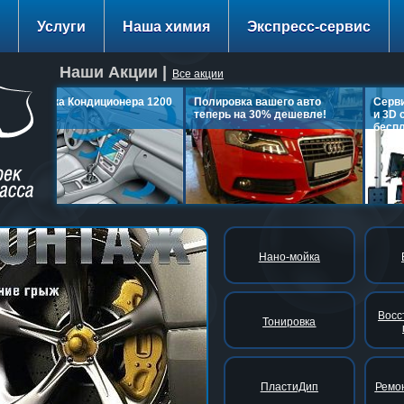
Услуги
Наша химия
Экспресс-сервис
Наши Акции |
Все акции
Заправка Кондиционера 1200
Полировка вашего авто
Сервис
руб.
теперь на 30% дешевле!
и 3D сх
беспла
подробнее…
подробнее…
Нано-мойка
Восс
Тонировка
ПластиДип
Ремон