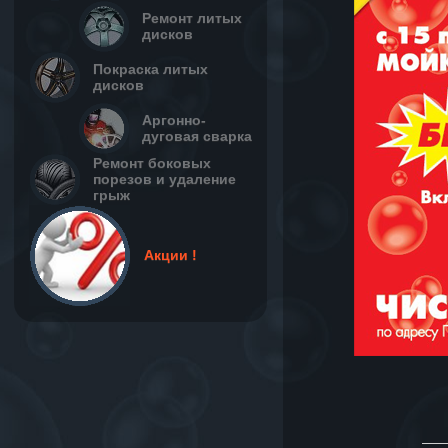
Ремонт литых
дисков
Покраска литых
дисков
Аргонно-
дуговая сварка
Ремонт боковых
порезов и удаление
грыж
Акции !