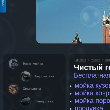
»
»
Главная
Услуги
Акц
Нано-мойка
Чистый г
Бесплатная
Евромойка
мойка кузо
Химчистка
мойка ковр
мойка поро
Тонировка
продувка