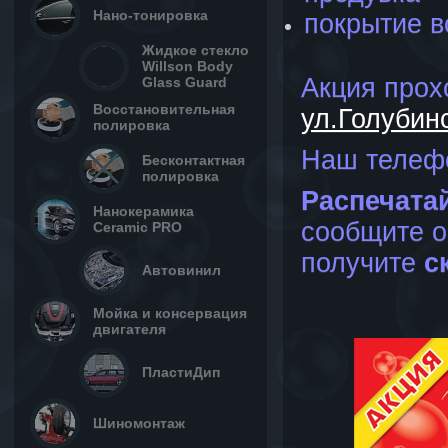
Нано-тонировка
покрытие в
Жидкое стекло
Willson Body
Акция прох
Glass Guard
Восстановительная
ул.Голубин
полировка
Наш телеф
Бесконтактная
полировка
Распечата
Нанокерамика
сообщите о
Ceramic PRO
получите
с
Автовинил
Мойка и консервация
двигателя
ПластиДип
Шиномонтаж