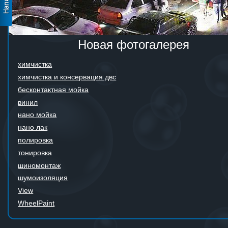
Новая фотогалерея
химчистка
химчистка и консервация двс
бесконтактная мойка
винил
нано мойка
нано лак
полировка
тонировка
шиномонтаж
шумоизоляция
View
WheelPaint