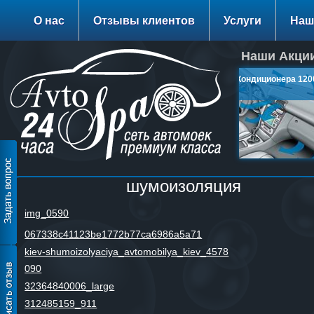
О нас
Отзывы клиентов
Услуги
Наш
Наши Акции
Заправка Кондиционера 1200
руб.
подробнее…
шумоизоляция
img_0590
067338c41123be1772b77ca6986a5a71
kiev-shumoizolyaciya_avtomobilya_kiev_4578
090
32364840006_large
312485159_911