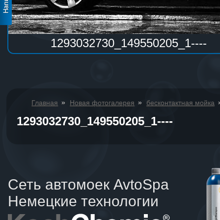
1293032730_149550205_1----
»
»
Главная
Новая фотогалерея
бесконтактная мойка
1293032730_149550205_1----
Сеть автомоек AvtoSpa
Немецкие технологии