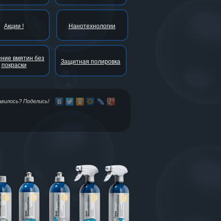
Акции !
Нанотехнологии
ние вмятин без
Защитная полировка
покраски
авилось? Поделись!