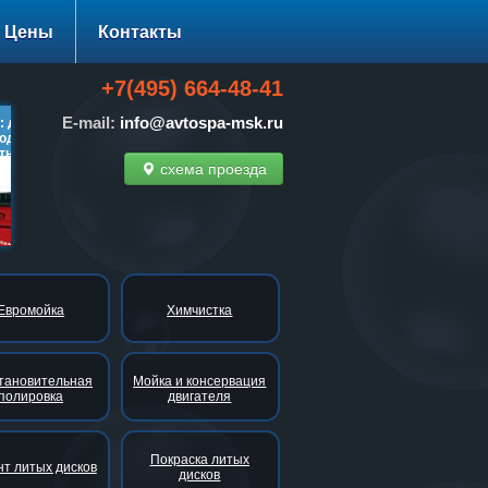
Цены
Контакты
+7(495) 664-48-41
E-mail:
info@avtospa-msk.ru
 диагностики ходовой
Нано-технологии: 30-100%
Тонировка стеко
од-развала
скидки!
за 1500 руб. вме
но!
схема проезда
одробнее…
подробнее…
подроб
Евромойка
Химчистка
тановительная
Мойка и консервация
полировка
двигателя
Покраска литых
т литых дисков
дисков