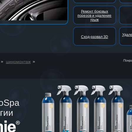
Ремонт боковых
порезов и удаление
грыж
Удале
Сход-развал 3D
Понр
»
»
шиномонтаж
toSpa
гии