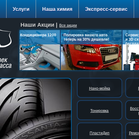
Услуги
Наша химия
Экспресс-сервис
Наши Акции |
Все акции
Заправка Кондиционера 1200
Полировка вашего авто
Сервис:
руб.
теперь на 30% дешевле!
и 3D сх
бесплат
подробнее…
подробнее…
п
Нано-мойка
Восс
Тонировка
ПластиДип
Ремон