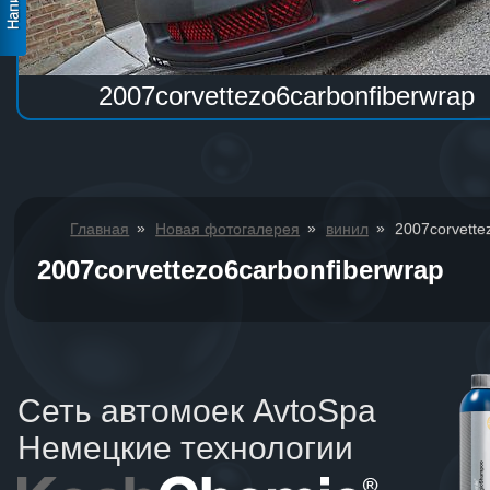
2007corvettezo6carbonfiberwrap
»
»
»
Главная
Новая фотогалерея
винил
2007corvette
2007corvettezo6carbonfiberwrap
Сеть автомоек AvtoSpa
Немецкие технологии