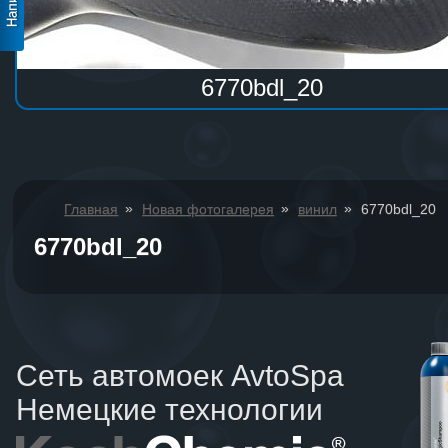
6770bdl_20
»
»
»
Главная
Новая фотогалерея
винил
6770bdl_20
6770bdl_20
Сеть автомоек AvtoSpa
Немецкие технологии