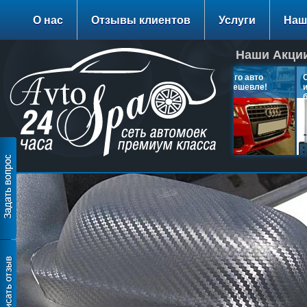
О нас
Отзывы клиентов
Услуги
Наш
Наши Акции
Заправка Кондиционера 1200
Полировка вашего авто
Се
руб.
теперь на 30% дешевле!
и 
бе
подробнее…
подробнее…