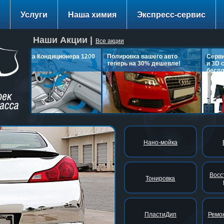
Услуги
Наша химия
Экспресс-сервис
Наши Акции |
Все акции
Заправка Кондиционера 1200
Полировка вашего авто
Сервис
руб.
теперь на 30% дешевле!
и 3D с
беспла
подробнее…
подробнее…
Нано-мойка
Восс
Тонировка
ПластиДип
Ремон