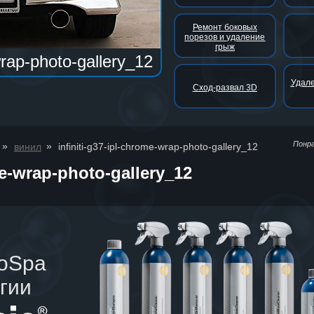
Ремонт боковых
порезов и удаление
грыж
wrap-photo-gallery_12
Удале
Сход-развал 3D
Понр
»
»
винил
infiniti-g37-ipl-chrome-wrap-photo-gallery_12
me-wrap-photo-gallery_12
toSpa
гии