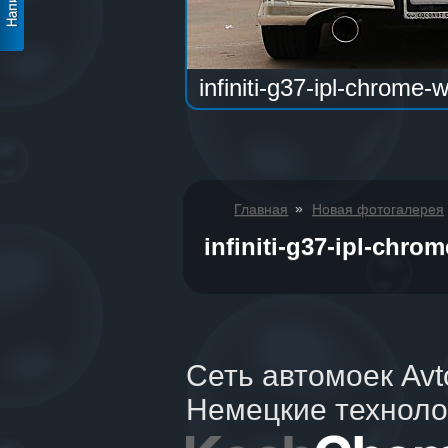
infiniti-g37-ipl-chrome-
»
Главная
Новая фотогалерея
infiniti-g37-ipl-chro
Сеть автомоек Av
Немецкие техноло