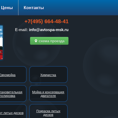
Цены
Контакты
+7(495) 664-48-41
E-mail:
info@avtospa-msk.ru
: диагностики ходовой
Нано-технологии: 30-100%
Тонировка стек
ход-развала
скидки!
за 1500 руб. вм
тно!
схема проезда
подробнее…
подробнее…
подро
Евромойка
Химчистка
тановительная
Мойка и консервация
полировка
двигателя
Покраска литых
т литых дисков
дисков