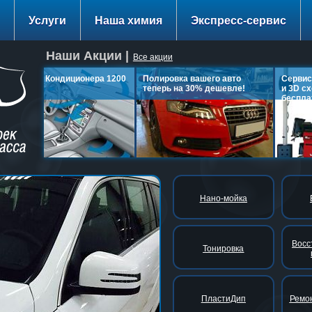
Услуги
Наша химия
Экспресс-сервис
Наши Акции |
Все акции
Заправка Кондиционера 1200
Полировка вашего авто
Сервис:
руб.
теперь на 30% дешевле!
и 3D сх
бесплат
подробнее…
подробнее…
п
Нано-мойка
Восс
Тонировка
ПластиДип
Ремон