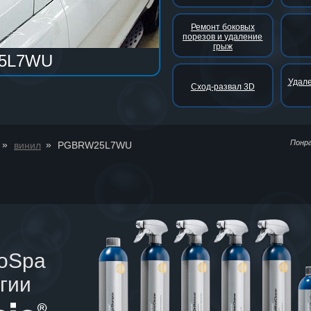
Ремонт боковых
порезов и удаление
грыж
5L7WU
Удале
Сход-развал 3D
Понр
»
»
винил
PGBRW25L7WU
toSpa
гии