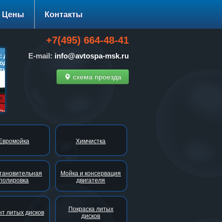
Цены
Контакты
+7(495) 664-48-41
E-mail:
info@avtospa-msk.ru
 диагностики ходовой
Нано-технологии: 30-100%
Тонировка стеко
од-развала
скидки!
за 1500 руб. вме
но!
схема проезда
одробнее…
подробнее…
подроб
Евромойка
Химчистка
тановительная
Мойка и консервация
полировка
двигателя
Покраска литых
т литых дисков
дисков