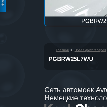
PGBRW2
»
Главная
Новая фотогалерея
PGBRW25L7WU
Сеть автомоек Av
Немецкие техноло